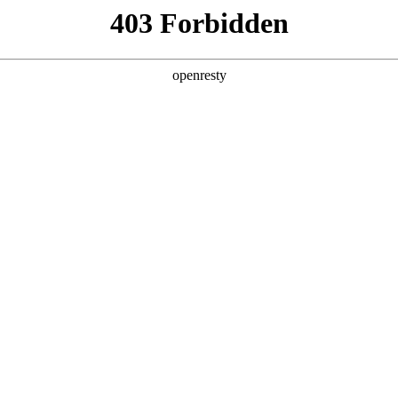
产品及服务
行业解决方案
合作伙伴
投资者关系
nCloudOS社区年度“优秀生态伙伴”，OP
2025 / 12 / 08
态大会在京盛大召开。本届大会以“以生态之力，让OS更懂未来”为主题
伙伴，通过深度技术碰撞、前沿成果发布与精准合作对接，推动社